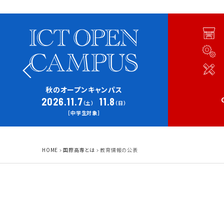
秋のオープンキャンパス
2026.11.7
11.8
（土）
（日）
［中学生対象］
HOME
国際高専とは
教育情報の公表