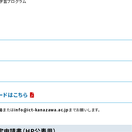
の学習プログラム
ードはこちら
局
または
info@ict-kanazawa.ac.jp
までお願いします。
申請書（HP公表用）