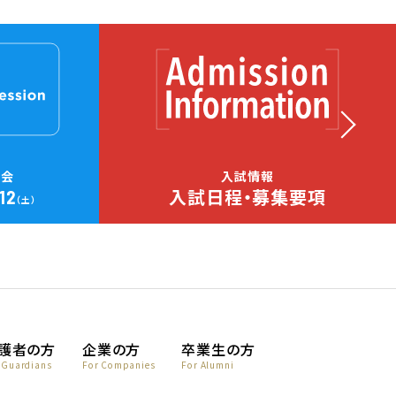
明会
入試情報
.12
入試日程・募集要項
（土）
護者の方
企業の方
卒業生の方
 Guardians
For Companies
For Alumni