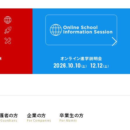
M
オンライン進学説明会
2026.10.10
12.12
）
（土）
（土）
護者の方
企業の方
卒業生の方
 Guardians
For Companies
For Alumni