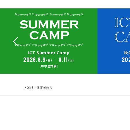
ICT Summer Camp
秋
2026.8.9
8.11
202
‐
（日）
（火）
［中学生対象］
HOME
保護者の方