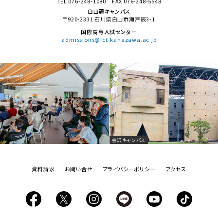
TEL 076-248-1080
FAX 076-248-5548
白山麓キャンパス
〒920-2331
石川県白山市瀬戸辰3-1
国際高専入試センター
admissions@ict-kanazawa.ac.jp
金沢キャンパス
資料請求
お問い合せ
プライバシーポリシー
アクセス