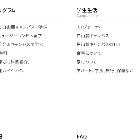
ログラム
学生生活
Campus Life
］
白山麓キャンパスで学ぶ
ICTジャーナル
ニュージーランドへ留学
白山麓キャンパス
］
金沢キャンパスで学ぶ
白山麓キャンパスの1日
学科
食事について
学び ［科目紹介］
寮について
用ガイドライン
アパート、学食、旅行、保険など
報
FAQ