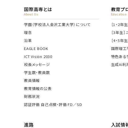
国際高専とは
教育プ
About Us
Education
学園
（学校法人金沢工業大学）
について
［1・2年生
理念
［3年生］
沿革
［4・5年生
EAGLE BOOK
国際理工
ICT Vision 2030
特色ある
校長メッセージ
生成AI利
学生数・教員数
教員情報
教育情報の公表
財務状況
認証評価 自己点検・評価 FD／SD
進路
入試情