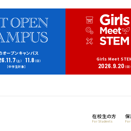
のオープンキャンパス
Girls Meet STE
6.11.7
11.8
（土）
（日）
2026.9.20
［中学生対象］
（日
在校生の方
保
For Students
For