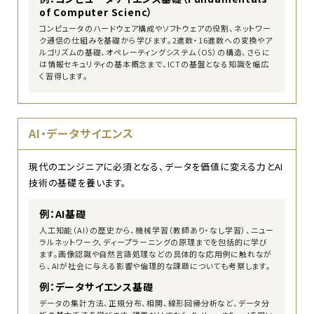
of Computer Scienc）
コンピュータのハードウェア構成やソフトウェアの役割、ネットワー
ク通信の仕組みを基礎から学びます。2進数・16進数への変換やア
ルゴリズムの基礎、オペレーティングシステム（OS）の構造、さらに
は情報セキュリティの基本概念まで、ICTの基盤となる知識を幅広
く習得します。
AI・データサイエンス
現代のエンジニアに必須となる、データを価値に変える力とAI
技術の基礎を養います。
例：AI基礎
人工知能（AI）の歴史から、機械学習（教師あり・なし学習）、ニュー
ラルネットワーク、ディープラーニングの原理までを包括的に学び
ます。画像認識や自然言語処理などの具体的な応用例に触れなが
ら、AIが社会に与える影響や倫理的な課題についても考察します。
例：データサイエンス基礎
データの集計方法、正規分布、相関、線形回帰分析など、データ分