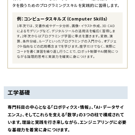
タを扱うためのプログラミングスキルを実践的に習得します。
例：コンピュータスキルズ（Computer Skills）
1年次では、文書作成やデータ分析、画像・イラスト作成、3D CAD
によるモデリングなど、デジタルツールの活用法を幅広く習得しま
す。2年次からはプログラミング学習に重点を置きます。変数、演
算、条件分岐、ループといったプログラミングの入門から、オブジェ
クト指向などの応用概念までを学びます。座学だけでなく、実際に
コードを書く演習を繰り返し行うことで、ロボット制御やAI開発につ
ながる論理的思考と実装力を確実に身につけます。
工学基礎
専門科目の中心となる「ロボティクス・情報」、「AI・データサイ
エンス」、そしてこれらを支える「数学」の3つの柱で構成されて
います。理論と実践を行き来しながら、エンジニアリングに必要
な基礎力を着実に身につけます。