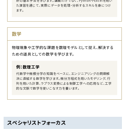
析の基本手法を学びます。講義だけでなく、PythonやExcelを用い
た演習を通じて、実際にデータを処理・分析するスキルを身につけ
ます。
数学
物理現象や工学的な課題を数理モデルとして捉え、解決する
ための道具としての数学を学びます。
例：数理工学
代数学や微積分学の知識をベースに、エンジニアリングの問題解
決に直結する数学を学びます。微分方程式を用いたモデリング、行
列を用いた計算、ラプラス変換による制御工学への応用など、工学
的な文脈で数学を使いこなす力を養います。
スペシャリストフォーカス