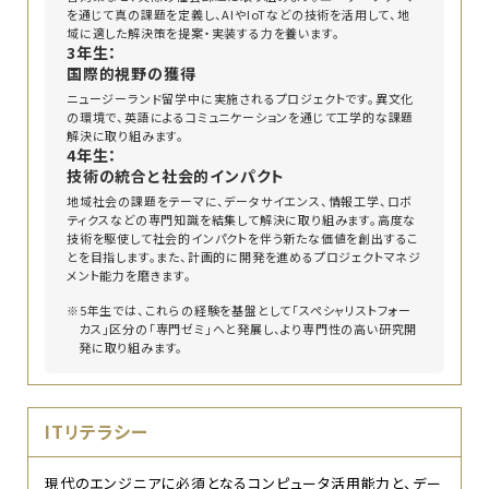
を通じて真の課題を定義し、AIやIoTなどの技術を活用して、地
域に適した解決策を提案・実装する力を養います。
3年生：
国際的視野の獲得
ニュージーランド留学中に実施されるプロジェクトです。異文化
の環境で、英語によるコミュニケーションを通じて工学的な課題
解決に取り組みます。
4年生：
技術の統合と社会的インパクト
地域社会の課題をテーマに、データサイエンス、情報工学、ロボ
ティクスなどの専門知識を結集して解決に取り組みます。高度な
技術を駆使して社会的インパクトを伴う新たな価値を創出するこ
とを目指します。また、計画的に開発を進めるプロジェクトマネジ
メント能力を磨きます。
※5年生では、これらの経験を基盤として「スペシャリストフォー
カス」区分の「専門ゼミ」へと発展し、より専門性の高い研究開
発に取り組みます。
ITリテラシー
現代のエンジニアに必須となるコンピュータ活用能力と、デー