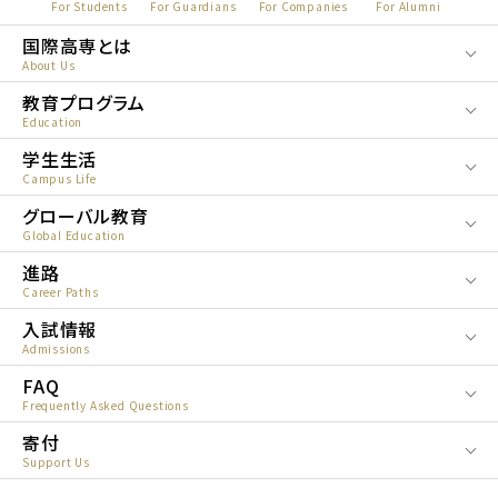
For Students
For Guardians
For Companies
For Alumni
国際高専とは
About Us
教育プログラム
Education
学生生活
Campus Life
グローバル教育
Global Education
進路
Career Paths
入試情報
Admissions
FAQ
Frequently Asked Questions
寄付
Support Us