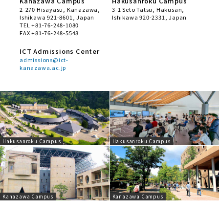
Kanazawa Campus
Hakusanroku Campus
2-270 Hisayasu, Kanazawa,
3-1 Seto Tatsu, Hakusan,
Ishikawa 921-8601, Japan
Ishikawa 920-2331, Japan
TEL +81-76-248-1080
FAX +81-76-248-5548
ICT Admissions Center
admissions@ict-
kanazawa.ac.jp
Hakusanroku Campus
Hakusanroku Campus
Kanazawa Campus
Kanazawa Campus