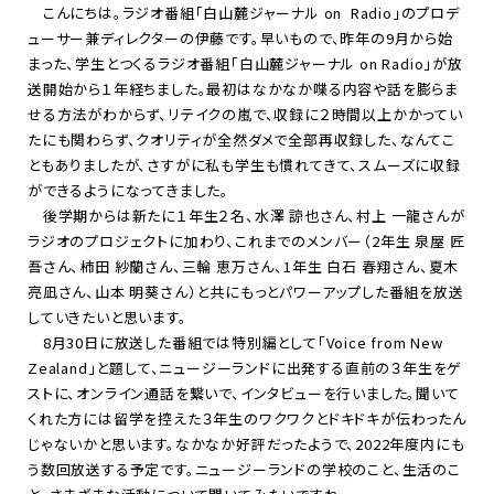
こんにちは。ラジオ番組「白山麓ジャーナル
on Radio
」のプロデ
ューサー兼ディレクターの伊藤です。早いもので、昨年の
9
月から始
まった、学生とつくるラジオ番組「白山麓ジャーナル
on Radio
」が放
送開始から１年経ちました。最初はなかなか喋る内容や話を膨らま
せる方法がわからず、リテイクの嵐で、収録に２時間以上かかってい
たにも関わらず、クオリティが全然ダメで全部再収録した、なんてこ
ともありましたが、さすがに私も学生も慣れてきて、スムーズに収録
ができるようになってきました。
後学期からは新たに１年生２名、水澤 諒也さん、村上 一龍さんが
ラジオのプロジェクトに加わり、これまでのメンバー（
2
年生 泉屋 匠
吾さん、柿田 紗蘭さん、三輪 恵万さん、
1
年生 白石 春翔さん、夏木
亮凪さん、山本 明葵さん）と共にもっとパワーアップした番組を放送
していきたいと思います。
8月
30
日に放送した番組では特別編として「
Voice from New
Zealand
」と題して、ニュージーランドに出発する直前の３年生をゲ
ストに、オンライン通話を繋いで、インタビューを行いました。聞いて
くれた方には留学を控えた３年生のワクワクとドキドキが伝わったん
じゃないかと思います。なかなか好評だったようで、
2022
年度内にも
う数回放送する予定です。ニュージーランドの学校のこと、生活のこ