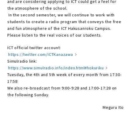
and are considering applying to ICT could get a feel for
the atmosphere of the school.
In the second semester, we will continue to work with
students to create a radio program that conveys the free
and fun atmosphere of the ICT Hakusanroku Campus.
Please listen to the real voices of our students.
ICT official twitter account:
https://twitter.com/ICTKanazawa
Simulradio link:
https://www.simulradio.info/index.html#hokuriku
Tuesday, the 4th and 5th week of every month from 17:30-
17:58
We also re-broadcast from 9:00-9:28 and 17:00-17:28 on
the following Sunday.
Meguru Ito