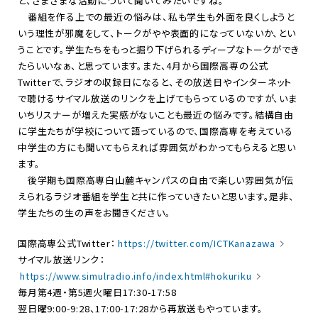
と、さまざまな活動について聞いてみたいですね。
番組を作る上での最近の悩みは、私も学生も外面を良くしようと
いう理性が邪魔をして、トークがやや表面的になっていないか、とい
うことです。学生たちをもっと掘り下げられるディープなトークができ
たらいいなぁ、と思っています。また、
4
月から国際高専の公式
Twitter
で、ラジオの収録日になると、その放送日やインターネット
で聴けるサイマル放送のリンクを上げてもらっているのですが、いま
いちリスナーが増えた実感がないことも最近の悩みです。結構自由
に学生たちが学校について語っているので、国際高専を考えている
中学生の方にも聞いてもらえれば雰囲気がわかってもらえると思い
ます。
後学期も国際高専白山麓キャンパスの自由で楽しい雰囲気が伝
えられるラジオ番組を学生と共に作っていきたいと思います。是非、
学生たちの生の声をお聞きください。
国際高専公式
Twitter
：
https://twitter.com/ICTKanazawa
サイマル放送リンク：
https://www.simulradio.info/index.html#hokuriku
毎月第4週・第5週火曜日
17:30-17:58
翌日曜
9:00-9:28
、
17:00-17:28
から再放送もやっています。