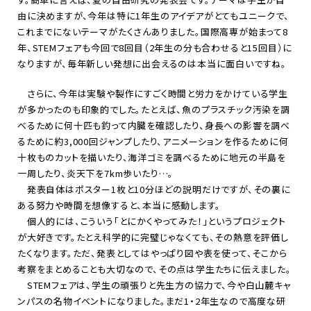
由に決めますが、今年は特に1年生のアイデアがとてもユニークで、
これまでにないテーマがたくさんありました。国際高専が始まって8
年、STEMフェアも今回で8回目（2年生の分も合わせると15回目）に
なりますが、毎年新しい発想に出会えるのは本当に面白いですね。
さらに、今年は実験や製作にすごく時間と労力をかけている学生
が多かったのも印象的でした。たとえば、魚のプラスチック汚染を調
べるために何十匹も釣って内臓を確認したり、身長への影響を調べ
るために約3,000回ジャンプしたり、アニメーションを作るために何
十枚ものカットを描いたり、海洋ゴミを調べるために地元の半島を
一周したり、炎天下を7km歩いたり…。
発表自体はポスター1枚と10分ほどの説明だけですが、その裏に
ある努力や時間を想像すると、本当に感動します。
個人的には、こういう「とにかくやってみた！」というプロジェクト
が大好きです。たとえ科学的に完璧じゃなくても、その熱意を評価し
たくなります。ただ、発表としてはやっぱり図や表を使って、そこから
考察をまとめることも大切なので、その点は学生たちに伝えました。
STEMフェアは、学生の頑張りと先生方の協力で、今や白山麓キャ
ンパスの名物イベントになりました。まだ1・2年生なので高度な研