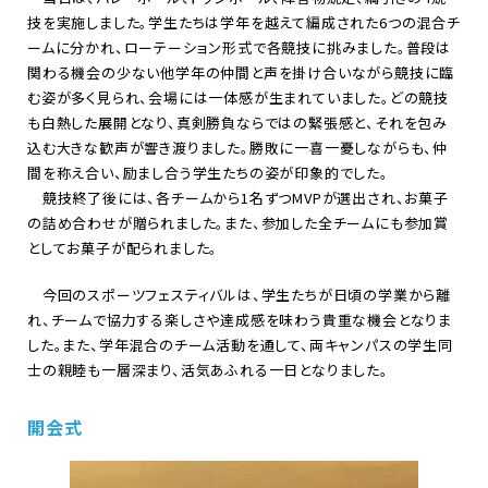
技を実施しました。学生たちは学年を越えて編成された6つの混合チ
ームに分かれ、ローテーション形式で各競技に挑みました。普段は
関わる機会の少ない他学年の仲間と声を掛け合いながら競技に臨
む姿が多く見られ、会場には一体感が生まれていました。どの競技
も白熱した展開となり、真剣勝負ならではの緊張感と、それを包み
込む大きな歓声が響き渡りました。勝敗に一喜一憂しながらも、仲
間を称え合い、励まし合う学生たちの姿が印象的でした。
競技終了後には、各チームから1名ずつMVPが選出され、お菓子
の詰め合わせが贈られました。また、参加した全チームにも参加賞
としてお菓子が配られました。
今回のスポーツフェスティバルは、学生たちが日頃の学業から離
れ、チームで協力する楽しさや達成感を味わう貴重な機会となりま
した。また、学年混合のチーム活動を通して、両キャンパスの学生同
士の親睦も一層深まり、活気あふれる一日となりました。
開会式