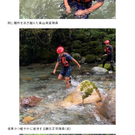
同じ難所を泳ぎ越えた奥山眞宙隊員
慎重かつ軽やかに徒渉する勝方正宗隊員（前）