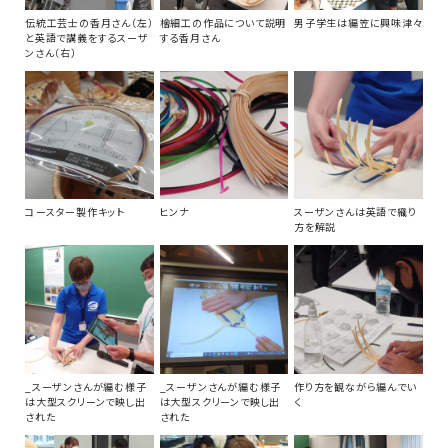
伝統工芸士の香月さん（左）
檜細工の作品について説明
男子学生は編笠に興味津々
と英語で講義をするスーザ
する香月さん
ンさん（右）
コースター製作キット
ヒンナ
スーザンさんは英語で織り
方を解説
_スーザンさんが編む様子
_スーザンさんが編む様子
作り方を観ながら編んでい
は大型スクリーンで映し出
は大型スクリーンで映し出
く
された
された