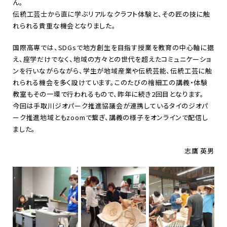
ん。
伝統工芸士から直に学ぶリアルなクラフト体験と、その匠の技に触
れられる貴重な機会となりました。
国際高専では、SDGsで地方創生を目指す授業を教育の中心軸に据
え、座学だけでなく、地域の方々との世代を超えたコミュニケーショ
ンを行いながらながら、学生が地域産業や伝統芸能、伝統工芸に触
れられる機会を多く設けています。このたびの檜細工の講義・体験
教室もその一環で行われるもので、昨年に続き2回目となります。
今回は手取川ジオパーク推進協議会が連携しているタイのジオパ
ーク推進地域ともzoomで繋ぎ、講義の様子をオンラインで配信し
ました。
志鷹 英男