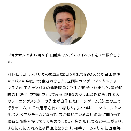
ジョナサンです！
7
月の白山麓キャンパスのイベントを３つ紹介しま
す。
7
月
4
日（日）、アメリカの独立記念日を祝して
BBQ
大会が白山麓キ
ャンパスの中庭で開催されました。企画はランゲージ＆カルチャー
クラブで、同キャンパスの全教職員と学生が招待されました。開始時
間の
14
時半に中庭に行ってみると
BBQ
のグリル以外にも、外国人
のラーニングメンターや先生が自作したローンゲーム（芝生の上で
行うゲーム）が２つ用意されていました。ひとつはコーンホールとい
う、
2
人ペアがチームとなって、穴が開いている専用の板に向かって
順番に布袋を投げていくものでした。布袋が板に乗ると得点が入り、
さらに穴に入れると高得点となります。相手チームより先に
21
点獲