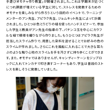
手遊びオモチャ作り教室」が開催されました。これは学期末が近づく
につれ課題が増えている学生に対して、ストレスを発散するための
オモチャを楽しみながら作ろうという目的のイベントで、ラーニング
メンターのアン先生、アピラク先生、ジョムキット先生によって計画
されました。ひとつは色とりどりの紐を使ったハンドスピナーで、参加
した学生と教員がアン先生の指導の下、パチンコ玉を中心にカラフ
ルな紐で模様を織りながら作りました。もうひとつはアピラク先生が
担当したスライム作りで、用意した染料を混ぜることでお好みの色の
スライムが作れました。さらにこれを風船に入れることで大きな耳た
ぶのような触り心地のスライムを手を汚さずに持ち歩くことができま
す。また、オモチャではありませんが、キャンディーケーンをジップロ
ックに入れてトンカチで叩き潰すコーナーもあり、学生は普段のスト
レスを楽しそうに発散していました。