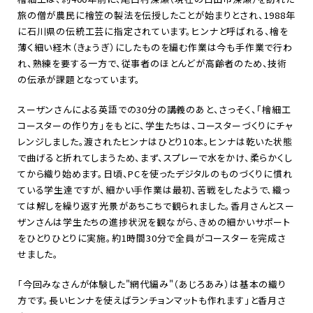
旅の僧が農民に檜笠の製法を伝授したことが始まりとされ、1988年
に石川県の伝統工芸に指定されています。ヒンナと呼ばれる、檜を
薄く細い経木（きょうぎ）にしたものを編む作業は今も手作業で行わ
れ、熟練を要する一方で、従事者のほとんどが高齢者のため、技術
の伝承が課題となっています。
スーザンさんによる英語での30分の講義のあと、さっそく、「檜細工
コースターの作り方」をもとに、学生たちは、コースターづくりにチャ
レンジしました。渡されたヒンナはひとり10本。ヒンナは乾いた状態
で曲げると折れてしまうため、まず、スプレーで水をかけ、柔らかくし
てから織り始めます。日頃、PCを使ったデジタルのものづくりに慣れ
ている学生達ですが、細かい手作業は最初、苦戦をしたようで、織っ
ては解しを繰り返す光景があちこちで観られました。香月さんとスー
ザンさんは学生たちの進捗状況を観ながら、きめの細かいサポート
をひとりひとりに実施。約1時間30分で全員がコースターを完成さ
せました。
「今回みなさんが体験した"網代編み"（あじろあみ）は基本の織り
方です。長いヒンナを使えばランチョンマットも作れます」と香月さ