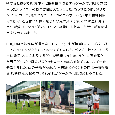
得すると勝ちです。集中力と投擲技術を要するゲームで、時より穴に
入ったプレイヤーの歓声が聞こえてきました。もうひとつはアメリカ
ンクラッカーで、紐でつながった
2
つのゴムボールを
3
本の横棒目掛
けて投げ、巻き付いた棒に応じた得点が貰えます。これは主に男子
学生が夢中になって遊び、イベント終盤には上達した学生が連続得
点を決めていました。
BBQ
のほうは料理が得意なエドワード先生が担当し、チーズバーガ
ーとホットドッグをたくさん焼いてくれました。バンズに挟んだバーガ
ーは絶品で、おかわりする学生が続出しました。また、お腹を満たし
た男子学生が中庭のバスケットコートで試合を始め、エネルギーを
発散しました。雨の予報だったが、不思議とイベントの間は一滴も降
らず、快適な天候の中、それぞれがゲームや会話を楽しみました。