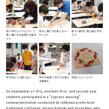
自ら学生ひとりひとりに丁
学生に織り方を教えるスー
黙々と製作に取り組む学生
寧に織り方を指導する香月
ザンさん
たち
さん
学生同士でも教え合う
学生が教員に作り方を教え
完成したコースター
る風景も
On September 17 (Fri), nineteen first- and second-year
students participated in a “cypress weaving”
seminar/workshop conducted by Ishikawa prefectural
traditional craftsman, Hisayo Katsuki and Susan May, who