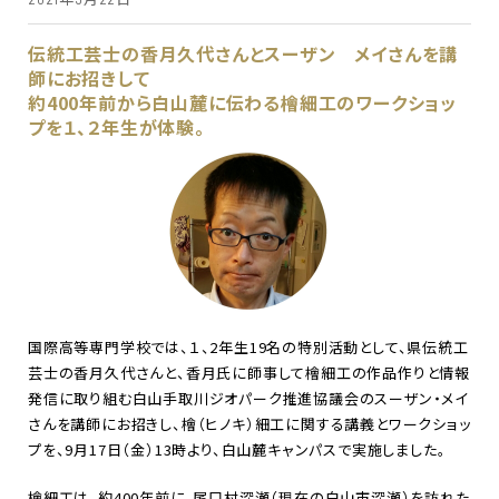
伝統工芸士の香月久代さんとスーザン メイさんを講
師にお招きして
約400年前から白山麓に伝わる檜細工のワークショッ
プを１、２年生が体験。
国際高等専門学校では、１、2年生19名の特別活動として、県伝統工
芸士の香月久代さんと、香月氏に師事して檜細工の作品作りと情報
発信に取り組む白山手取川ジオパーク推進協議会のスーザン・メイ
さんを講師にお招きし、檜（ヒノキ）細工に関する講義とワークショッ
プを、9月17日（金）13時より、白山麓キャンパスで実施しました。
檜細工は、約400年前に、尾口村深瀬（現在の白山市深瀬）を訪れた