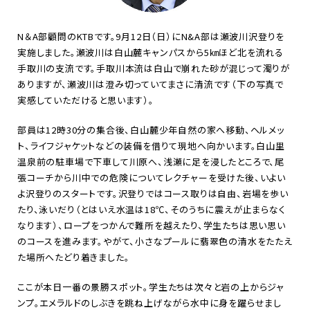
N
＆
A
部顧問の
KTB
です。
9
月
12
日（日）に
N&A
部は瀬波川沢登りを
実施しました。瀬波川は白山麓キャンパスから
5
㎞ほど北を流れる
手取川の支流です。手取川本流は白山で崩れた砂が混じって濁りが
ありますが、瀬波川は澄み切っていてまさに清流です（下の写真で
実感していただけると思います）。
部員は
12
時
30
分の集合後、白山麓少年自然の家へ移動、ヘルメッ
ト、ライフジャケットなどの装備を借りて現地へ向かいます。白山里
温泉前の駐車場で下車して川原へ、浅瀬に足を浸したところで、尾
張コーチから川中での危険についてレクチャーを受けた後、いよい
よ沢登りのスタートです。沢登りではコース取りは自由、岩場を歩い
たり、泳いだり（とはいえ水温は
18
℃、そのうちに震えが止まらなく
なります）、ロープをつかんで難所を越えたり、学生たちは思い思い
のコースを進みます。やがて、小さなプールに翡翠色の清水をたたえ
た場所へたどり着きました。
ここが本日一番の景勝スポット。学生たちは次々と岩の上からジャ
ンプ。エメラルドのしぶきを跳ね上げながら水中に身を躍らせまし